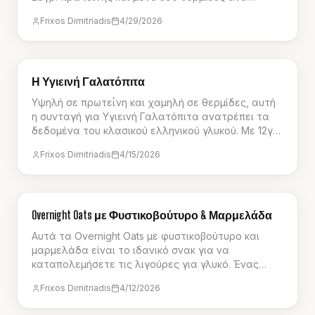
μερίδα, συνδυάζει κρεμώδη βάση cottage cheese,
Frixos Dimitriadis
4/29/2026
καραμελωμένα μήλα και τραγανή επικάλυψη
βρώμης. Είναι η τέλεια γλυκιά απόλαυση χωρίς
ενοχές.
ΣΝΑΚ
Η Υγιεινή Γαλατόπιτα
Υψηλή σε πρωτεΐνη και χαμηλή σε θερμίδες, αυτή
η συνταγή για Υγιεινή Γαλατόπιτα ανατρέπει τα
δεδομένα του κλασικού ελληνικού γλυκού. Με 12γρ
πρωτεΐνης και μόνο 185 θερμίδες ανά μερίδα, είναι
Frixos Dimitriadis
4/15/2026
ένας τρόπος να απολαύσετε μια κρεμώδη,
χορταστική κρέμα χωρίς ενοχές. Ιδανική για μετά
την προπόνηση ή ως ένα υγιεινό επιδόρπιο που
στηρίζει τους στόχους σας.
ΠΡΩΙΝΌ
Overnight Oats με Φυστικοβούτυρο & Μαρμελάδα
Αυτά τα Overnight Oats με φυστικοβούτυρο και
μαρμελάδα είναι το ιδανικό σνακ για να
καταπολεμήσετε τις λιγούρες για γλυκό. Ένας
γευστικός συνδυασμός με σμέουρα και βρώμη,
Frixos Dimitriadis
4/12/2026
έτοιμο για meal prep.