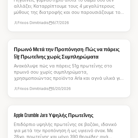
αλλάζει; Καταρρίπτουμε τους 4 μεγαλύτερους
μύθους της διατροφής και σου παρουσιάζουμε το
πλάνο 30 ημερών για σίγουρα αποτελέσματα.
Frixos Dimitriadis
6/7/2026
ΔΙΑΤΡΟΦΉ
Πρωινό Μετά την Προπόνηση: Πώς να πάρεις
51g Πρωτεΐνης χωρίς Συμπληρώματα
Ανακάλυψε πώς να πάρεις 51g πρωτεΐνης στο
πρωινό σου χωρίς συμπληρώματα,
χρησιμοποιώντας προϊόντα Arla και αγνά υλικά για
μέγιστη μυϊκή αποκατάσταση.
Frixos Dimitriadis
5/20/2026
ΠΡΩΙΝΌ
Apple Crumble Jars Υψηλής Πρωτεΐνης
Επιδόρπιο υψηλής πρωτεΐνης σε βαζάκι, ιδανικό
για μετά την προπόνηση ή ως υγιεινό σνακ. Με
28γρ. πρωτεΐνης και μόνο 390 θερμίδες ανά