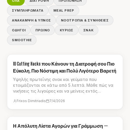
ΌΛΑ
ΔΙΑΤΡΟΦΉ
ΠΡΟΠΌΝΗΣΗ
ΣΥΜΠΛΗΡΏΜΑΤΑ
MEAL PREP
ΑΝΆΚΑΜΨΗ & ΎΠΝΟΣ
ΝΟΟΤΡΟΠΊΑ & ΣΥΝΉΘΕΙΕΣ
ΟΔΗΓΟΊ
ΠΡΩΙΝΌ
ΚΥΡΊΩΣ
ΣΝΑΚ
SMOOTHIE
ΟΔΗΓΟΊ
10 Cutting Hacks που Κάνουν τη Διατροφή σου Πιο
Εύκολη, Πιο Νόστιμη και Πολύ Λιγότερο Βαρετή
Υψηλής πρωτεΐνης σνακ και γεύματα που
ετοιμάζονται σε κάτω από 5 λεπτά. Μάθε πώς να
νικήσεις τις λιγούρες και να μείνεις εντός
θερμιδικού στόχου με 10 έξυπνα hacks που κάνουν
Frixos Dimitriadis
7/4/2026
τη γράμμωση παιχνιδάκι.
ΟΔΗΓΟΊ
Η Απόλυτη Λίστα Αγορών για Γράμμωση —