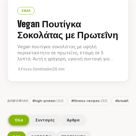
ΣΝΑΚ
Vegan Πουτίγκα
Σοκολάτας με Πρωτεΐνη
Vegan πουτίγκα σοκολάτας με υψηλή
περιεκτικότητα σε πρωτεΐνη, έτοιμη σε 5
λεπτά. Αυτή η γρήγορη, υγιεινή συνταγή για
επιδόρπιο προσφέρει πλούσια, κρεμώδη υφή
Frixos Dimitriadis
5
min
και 18g πρωτεΐνης ανά μερίδα, καθιστώντας
την τέλεια απόλαυση χωρίς ενοχές ή σνακ
μετά την προπόνηση. Είναι η ιδανική επιλογή
για ένα νόστιμο και θρεπτικό επιδόρπιο
χαμηλών θερμίδων.
#
high-protein
(
42
)
#
fitness-recipes
(
32
)
#
breakfast
(
ΔΗΜΟΦΙΛΉ
Όλα
Συνταγές
Άρθρα