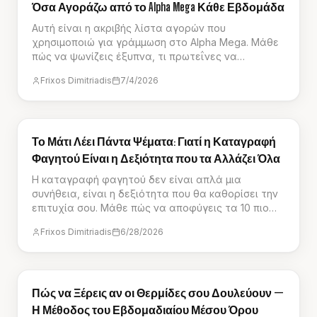
Όσα Αγοράζω από το Alpha Mega Κάθε Εβδομάδα
Αυτή είναι η ακριβής λίστα αγορών που
χρησιμοποιώ για γράμμωση στο Alpha Mega. Μάθε
πώς να ψωνίζεις έξυπνα, τι πρωτεΐνες να
επιλέγεις και πώς να τρως χορταστικά με λίγες
Frixos Dimitriadis
7/4/2026
θερμίδες.
ΟΔΗΓΟΊ
Το Μάτι Λέει Πάντα Ψέματα: Γιατί η Καταγραφή
Φαγητού Είναι η Δεξιότητα που τα Αλλάζει Όλα
Η καταγραφή φαγητού δεν είναι απλά μια
συνήθεια, είναι η δεξιότητα που θα καθορίσει την
επιτυχία σου. Μάθε πώς να αποφύγεις τα 10 πιο
συνηθισμένα λάθη που σαμποτάρουν την πρόοδό
Frixos Dimitriadis
6/28/2026
σου.
ΟΔΗΓΟΊ
Πώς να Ξέρεις αν οι Θερμίδες σου Δουλεύουν —
Η Μέθοδος του Εβδομαδιαίου Μέσου Όρου