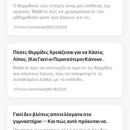
Ο θερμιδικός σας στόχος είναι μια υπόθεση, όχι
γεγονός. Μάθετε πώς να χρησιμοποιείτε τον
εβδομαδιαίο μέσο όρο βάρους για να
διαπιστώσετε αν οι θερμίδες σας λειτουργούν
Frixos Dimitriadis
6/23/2026
πραγματικά για απώλεια λίπους ή συντήρηση.
ΟΔΗΓΟΊ
Πόσες Θερμίδες Χρειάζεσαι για να Χάσεις
Λίπος; (Και Γιατί οι Περισσότεροι Κάνουν
Λάθος)
Μάθετε πώς να υπολογίζετε σωστά τις θερμίδες
για απώλεια λίπους, πώς να αποφεύγετε το
συνηθισμένο λάθος με το επίπεδο
δραστηριότητας και πώς να ορίζετε τα macros σας
Frixos Dimitriadis
6/18/2026
για μέγιστα αποτελέσματα.
ΟΔΗΓΟΊ
Γιατί δεν βλέπεις αποτελέσματα στο
γυμναστήριο — Και πώς αυτό πρόκειται να
αλλάξει
Πηγαίνεις γυμναστήριο αλλά το σώμα σου δεν