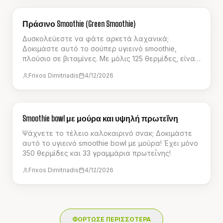
ΣΝΑΚ
Πράσινο Smoothie (Green Smoothie)
Δυσκολεύεστε να φάτε αρκετά λαχανικά;
Δοκιμάστε αυτό το σούπερ υγιεινό smoothie,
πλούσιο σε βιταμίνες. Με μόλις 125 θερμίδες, είναι
το τέλειο δροσιστικό σνακ για το καλοκαίρι!
Frixos Dimitriadis
4/12/2026
ΠΡΩΙΝΌ
Smoothie bowl με μούρα και υψηλή πρωτεΐνη
Ψάχνετε το τέλειο καλοκαιρινό σνακ; Δοκιμάστε
αυτό το υγιεινό smoothie bowl με μούρα! Έχει μόνο
350 θερμίδες και 33 γραμμάρια πρωτεΐνης!
Frixos Dimitriadis
4/12/2026
ΦΟΡΤΩΣΕ ΠΕΡΙΣΣΟΤΕΡΑ